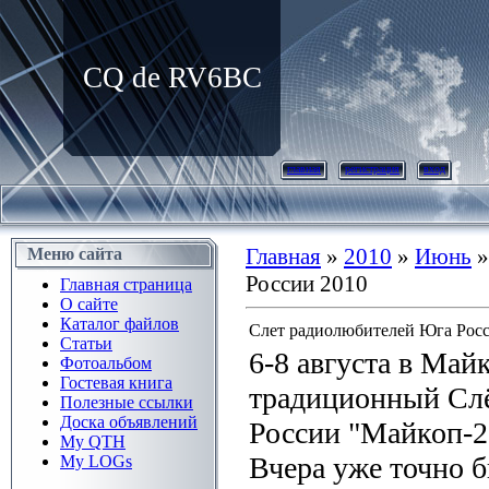
CQ de RV6BC
главная
регистрация
вход
Главная
»
2010
»
Июнь
»
Меню сайта
России 2010
Главная страница
О сайте
Каталог файлов
Слет радиолюбителей Юга Росс
Статьи
6-8 августа в Май
Фотоальбом
Гостевая книга
традиционный Сл
Полезные ссылки
Доска объявлений
России "Майкоп-2
My QTH
Вчера уже точно 
My LOGs