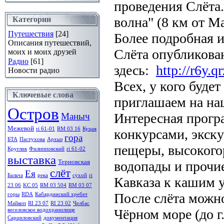
проведения Слёта.
волна" (8 км от М
Категории
Путешествия
[24]
Более подробная 
Описания путешествий,
Слёта опубликова
моих и моих друзей
Радио
[61]
здесь:
http://r6y.q
Новости радио
Всех, у кого будет
Ключевые слова
приглашаем на наш
Остров
Интересная прогр
Маныч
Межевой
ri 61-01
RM 03 16
Куцая
конкурсами, экску
гора
БТА
Пастухова
Архыз
пещеры, высокого
Круглик
Филипповский
ri 61-02
выставка
Терновская
водопады и прочи
слёт
Ея
Бальча
река
сухой
ri
Кавказа к кашим 
23 06
KC 05
RM 03 504
RM 03 07
После слёта можн
горы
RDA
Кабардинский хребет
Майкоп
RI 23 07
RI 23 02
Челбас
Чёрном море (до г
веселовское водохранилище
Сарциловский
документация