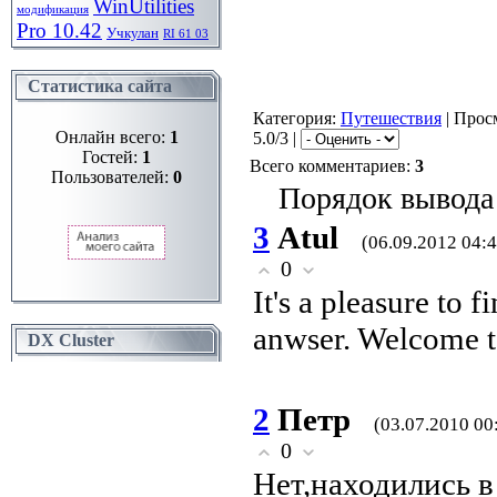
WinUtilities
модификация
Pro 10.42
Учкулан
RI 61 03
Статистика сайта
Категория
:
Путешествия
|
Прос
Онлайн всего:
1
5.0/3 |
Гостей:
1
Всего комментариев
:
3
Пользователей:
0
Порядок вывода
3
Atul
(06.09.2012 04:4
0
It's a pleasure to f
anwser. Welcome t
DX Cluster
2
Петр
(03.07.2010 00
0
Нет,находились в